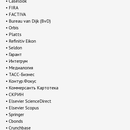
• Caselook
• FIRA
• FACTIVA
• Bureau van Dijk (BvD)
• Orbis
• Platts
• Refinitiv Eikon
• Seldon
• Гарант
• Интегрум
• Медиалогия
• ТАСС-Бизнес
• Контур.Фокус
• Коммерсантъ Картотека
• СКРИН
• Elsevier ScienceDirect
• Elsevier Scopus
• Springer
• Cbonds
• Crunchbase