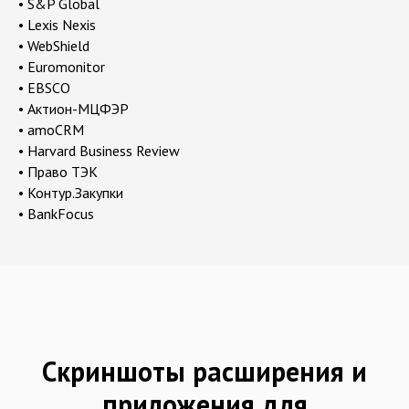
• S&P Global
• Lexis Nexis
• WebShield
• Euromonitor
• EBSCO
• Актион-МЦФЭР
• amoCRM
• Harvard Business Review
• Право ТЭК
• Контур.Закупки
• BankFocus
Скриншоты расширения и
приложения для